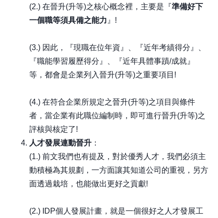
(2.) 在晉升(升等)之核心概念裡，主要是『
準備好下
一個職等須具備之能力
』!
(3.) 因此，『現職在位年資』、『近年考績得分』、
『職能學習履歷得分』、『近年具體事蹟/成就』
等，都會是企業列入晉升(升等)之重要項目!
(4.) 在符合企業所規定之晉升(升等)之項目與條件
者，當企業有此職位編制時，即可進行晉升(升等)之
評核與核定了!
人才發展連動晉升
：
(1.) 前文我們也有提及，對於優秀人才，我們必須主
動積極為其規劃，一方面讓其知道公司的重視，另方
面透過栽培，也能做出更好之貢獻!
(2.) IDP個人發展計畫，就是一個很好之人才發展工