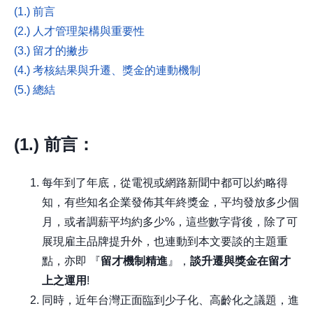
(1.) 前言
(2.) 人才管理架構與重要性
(3.) 留才的撇步
(4.) 考核結果與升遷、獎金的連動機制
(5.) 總結
(1.)
前言：
每年到了年底，從電視或網路新聞中都可以約略得
知，有些知名企業發佈其年終獎金，平均發放多少個
月，或者調薪平均約多少%，這些數字背後，除了可
展現雇主品牌提升外，也連動到本文要談的主題重
點，亦即 『
留才機制精進
』，
談升遷與獎金在留才
上之運用
!
同時，近年台灣正面臨到少子化、高齡化之議題，進