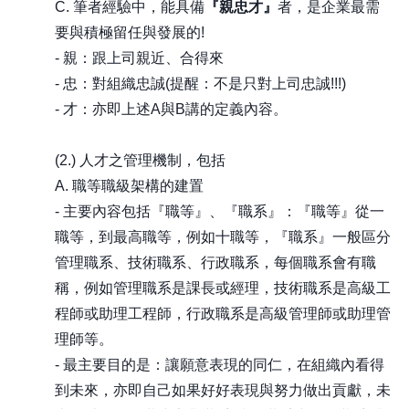
C. 筆者經驗中，能具備
『親忠才』
者，是企業最需
要與積極留任與發展的!
- 親：跟上司親近、合得來
- 忠：對組織忠誠(提醒：不是只對上司忠誠!!!)
- 才：亦即上述A與B講的定義內容。
(2.) 人才之管理機制，包括
A. 職等職級架構的建置
- 主要內容包括『職等』、『職系』：『職等』從一
職等，到最高職等，例如十職等，『職系』一般區分
管理職系、技術職系、行政職系，每個職系會有職
稱，例如管理職系是課長或經理，技術職系是高級工
程師或助理工程師，行政職系是高級管理師或助理管
理師等。
- 最主要目的是：讓願意表現的同仁，在組織內看得
到未來，亦即自己如果好好表現與努力做出貢獻，未