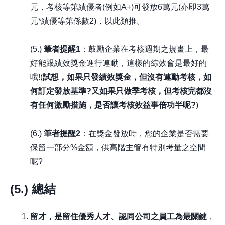
元，考核等第績優者(例如A+)可發放6萬元(亦即3萬
元*績優等第係數2)，以此類推。
(5.)
筆者提醒1
：鼓勵企業在考核週期之規畫上，最
好能跟績效獎金進行連動，這樣的綜效會是最好的
哦!(
試想，如果只發績效獎金，但沒有連動考核，如
何訂定發放基準?又如果只做季考核，但考核完都沒
有任何激勵措施，是否讓考核效益事倍功半呢?
)
(6.)
筆者提醒2
：在獎金發放時，您的企業是否需要
保留一部分%金額，供高階主管有特別考量之空間
呢?
(5.)
總結
留才，是留住優秀人才、認同公司之員工為最關鍵
，