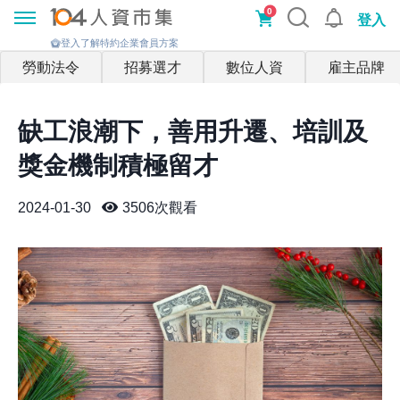
0
登入
登入了解特約企業會員方案
勞動法令
招募選才
數位人資
雇主品牌
缺工浪潮下，善用升遷、培訓及
獎金機制積極留才
2024-01-30
3506
次觀看