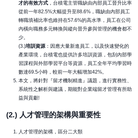
才的有效方式
，台積電主管職缺由內部員工晉升比率
從前一年82.5%大幅提升至88.6%，職缺由內部員工
轉職填補比率也維持在57.6%的高水準，員工在公司
內橫向職務多元轉換與縱向晉升參與管理的機會都不
少。
(3.)
培訓資源
：因應大量新進員工，以及快速變化的
產業環境，台積電也提供許多培訓資源，包刮內部學
習課程與外部學習平台等資源，員工全年平均學習時
數達69.5小時，較前一年大幅增加42%。
本文，將針對『留才機制精進』議題，進行實務性、
系統性之解析與建議，期能對企業端留才管理有所助
益與貢獻!
(2.)
人才管理的架構與重要性
人才管理的架構，區分二大類