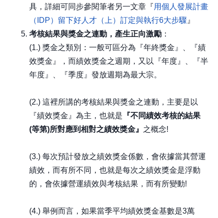
具，詳細可同步參閱筆者另一文章『
用個人發展計畫
（IDP）留下好人才（上）訂定與執行6大步驟
』
考核結果與獎金之連動，產生正向激勵
：
(1.) 獎金之類別：一般可區分為『年終獎金』、『績
效獎金』，而績效獎金之週期，又以『年度』、『半
年度』、『季度』發放週期為最大宗。
(2.) 這裡所講的考核結果與獎金之連動，主要是以
『績效獎金』為主，也就是
『不同績效考核的結果
(等第)所對應到相對之績效獎金』
之概念!
(3.) 每次預計發放之績效獎金係數，會依據當其營運
績效，而有所不同，也就是每次之績效獎金是浮動
的，會依據營運績效與考核結果，而有所變動!
(4.) 舉例而言，如果當季平均績效獎金基數是3萬