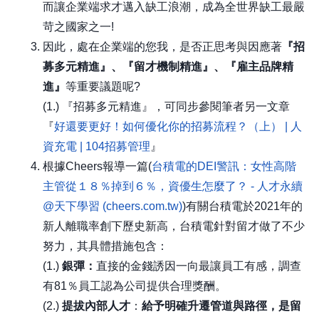
而讓企業端求才邁入缺工浪潮，成為全世界缺工最嚴
苛之國家之一!
因此，處在企業端的您我，是否正思考與因應著
『招
募多元精進』、『留才機制精進』、『雇主品牌精
進』
等重要議題呢?
(1.) 『招募多元精進』，可同步參閱筆者另一文章
『
好還要更好！如何優化你的招募流程？（上） | 人
資充電 | 104招募管理
』
根據Cheers報導一篇(
台積電的DEI警訊：女性高階
主管從１８％掉到６％，資優生怎麼了？ - 人才永續
@天下學習 (cheers.com.tw)
)有關台積電於2021年的
新人離職率創下歷史新高，台積電針對留才做了不少
努力，其具體措施包含：
(1.)
銀彈：
直接的金錢誘因一向最讓員工有感，調查
有81％員工認為公司提供合理獎酬。
(2.)
提拔內部人才
：
給予明確升遷管道與路徑，是留