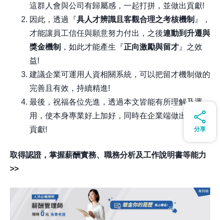
這群人會與公司有歸屬感，一起打拼，並做出貢獻!
因此，透過『
具人才辨識且客觀合理之考核機制
』，
才能讓員工信任與願意努力付出，之後
連動到升遷與
獎金機制
，如此才能產生『
正向激勵與留才
』之效
益!
建議企業可運用人資相關系統，可以把留才機制做的
完善且有效，持續精進!
最後，祝福各位先進，透過本文皆能有所理解及運
用，使本身專業好上加好，同時在企業端做出更棒之
貢獻!
分享
取得認證，掌握薪酬實務、職務分析及工作說明書等能力
>>