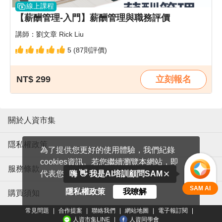
線上課程
【薪酬管理-入門】薪酬管理與職務評價
講師：劉文章 Rick Liu
5 (87則評價)
NT$ 299
立刻報名
關於人資市集
隱私權政策
為了提供您更好的使用體驗，我們紀錄
cookies資訊。若您繼續瀏覽本網站，即
服務條款
代表您同意我們使用cookies。
嗨 👋 我是AI培訓顧問SAM
SAM AI
隱私權政策
我暸解
購買須知
常見問題
|
合作提案
|
聯絡我們
|
網站地圖
|
電子報訂閱
|
人資市集LINE
|
人資同學會