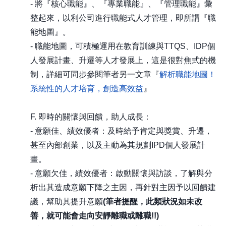
- 將『核心職能』、『專業職能』、『管理職能』彙
整起來，以利公司進行職能式人才管理，即所謂『職
能地圖』。
- 職能地圖，可積極運用在教育訓練與TTQS、IDP個
人發展計畫、升遷等人才發展上，這是很對焦式的機
制，詳細可同步參閱筆者另一文章『
解析職能地圖！
系統性的人才培育，創造高效益
』
F. 即時的關懷與回饋，助人成長：
- 意願佳、績效優者：及時給予肯定與獎賞、升遷，
甚至內部創業，以及主動為其規劃IPD個人發展計
畫。
- 意願欠佳，績效優者：啟動關懷與訪談，了解與分
析出其造成意願下降之主因，再針對主因予以回饋建
議，幫助其提升意願
(筆者提醒，此類狀況如未改
善，就可能會走向安靜離職或離職!!)