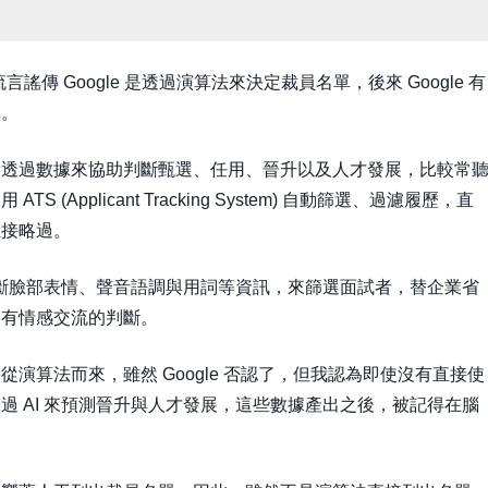
有流言謠傳 Google 是透過演算法來決定裁員名單，後來 Google 有
單。
都會透過數據來協助判斷甄選、任用、晉升以及人才發展，比較常
Applicant Tracking System) 自動篩選、過濾履歷，直
直接略過。
判斷臉部表情、聲音語調與用詞等資訊，來篩選面試者，替企業省
還有情感交流的判斷。
演算法而來，雖然 Google 否認了，但我認為即使沒有直接使
 AI 來預測晉升與人才發展，這些數據產出之後，被記得在腦