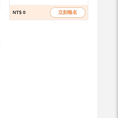
NT$ 0
立刻報名
聽