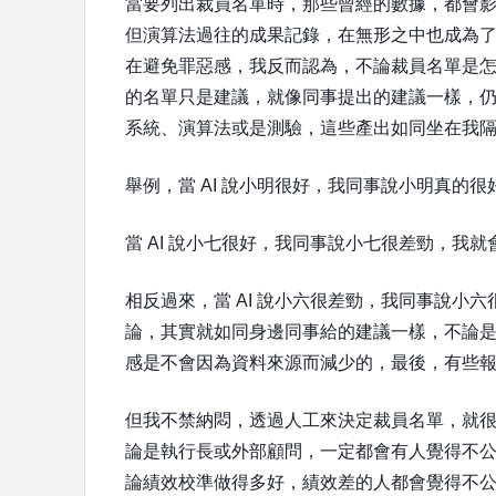
當要列出裁員名單時，那些曾經的數據，都會
但演算法過往的成果記錄，在無形之中也成為了裁
在避免罪惡感，我反而認為，不論裁員名單是怎
的名單只是建議，就像同事提出的建議一樣，
系統、演算法或是測驗，這些產出如同坐在我
舉例，當 AI 說小明很好，我同事說小明真的
當 AI 說小七很好，我同事說小七很差勁，我就
相反過來，當 AI 說小六很差勁，我同事說小
論，其實就如同身邊同事給的建議一樣，不論
感是不會因為資料來源而減少的，最後，有些報導
但我不禁納悶，透過人工來決定裁員名單，就很
論是執行長或外部顧問，一定都會有人覺得不
論績效校準做得多好，績效差的人都會覺得不