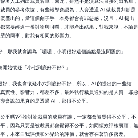
影響著人工列出裁員名單，因此，雖然不是演算法直接列出名單
員的參考依據，有些報導會認為，人資透過 AI 做裁員判斷是
麼產出的，當這個劊子手，本身都會有罪惡感，況且，AI 提出
仍都需要經過一番討論與咀嚼，才能產出結果，對我來說，不論
隔壁的同事，對我有相同的影響力。
很好，那我就會認為「嗯嗯，小明很好這個論點是沒問題的」
會開始懷疑「小七到底好不好?!」
六很好，我也會懷疑小六到底好不好，所以，AI 的提出的一些結
是真實性、影響力，都差不多，最終執行裁員通知的是人資，罪
會說如果真的是透過 AI ，那很不公平。
公平嗎?不論討論裁員的成員有誰，一定都會被覺得不公平，不
公平，因為只要是被裁員都會覺得不公平，如同績效評核裏頭，
公平，本來自我評價和外界給的評價，就會存在著許多落差。