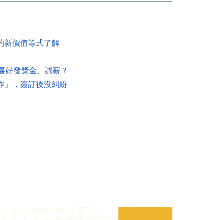
的新價值等式了解
！
喜好發獎金、調薪？
作」，簽訂後沒糾紛