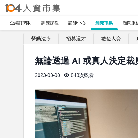
企業訂閱制​
訓練課程
講師中心
知識市集
顧問服
勞動法令
招募選才
數位人資
無論透過 AI 或真人決定
2023-03-08
843
次觀看