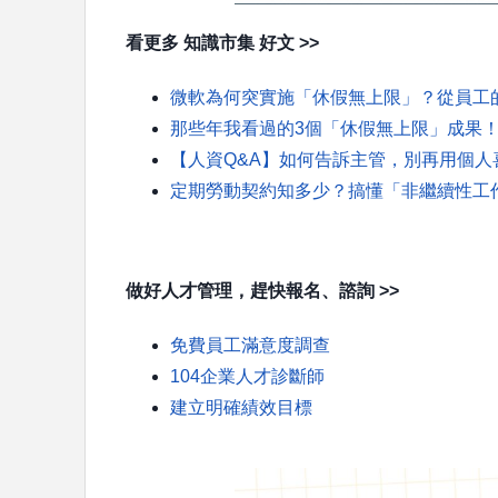
看更多 知識市集 好文 >>
微軟為何突實施「休假無上限」？從員工
那些年我看過的3個「休假無上限」成果
【人資Q&A】如何告訴主管，別再用個人
定期勞動契約知多少？搞懂「非繼續性工
做好人才管理，趕快報名、諮詢
>>
免費員工滿意度調查
104企業人才診斷師
建立明確績效目標