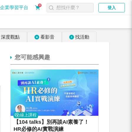
0
企業學習平台
登入
深度觀點
看影音
找活動
您可能感興趣
線上課程
【104 talks】別再談AI素養了！
HR必修的AI實戰演練