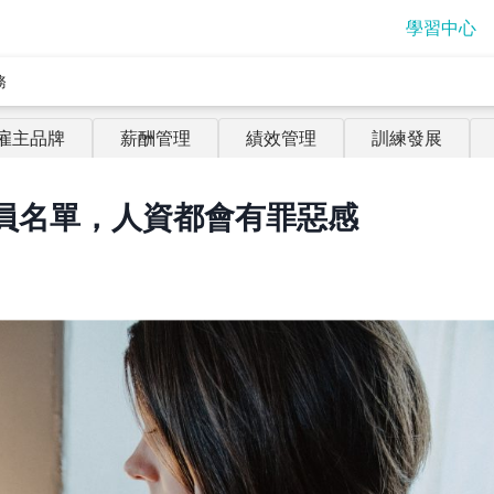
學習中心
務
雇主品牌
薪酬管理
績效管理
訓練發展
裁員名單，人資都會有罪惡感