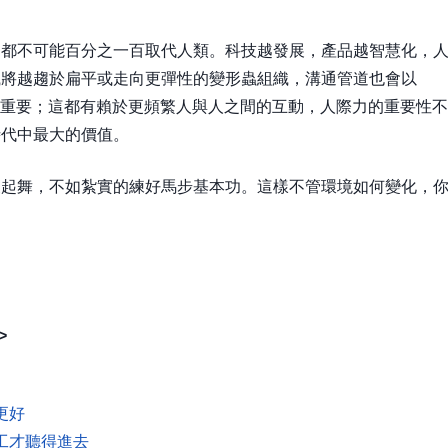
，都不可能百分之一百取代人類。科技越發展，產品越智慧化，
織將越趨於扁平或走向更彈性的變形蟲組織，溝通管道也會以
團隊也越趨於重要；這都有賴於更頻繁人與人之間的互動，人際力的重要性不
時代中最大的價值。
波起舞，不如紮實的練好馬步基本功。這樣不管環境如何變化，
>
更好
工才聽得進去