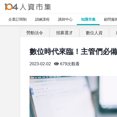
企業訂閱制​
訓練課程
講師中心
知識市集
顧問服
勞動法令
招募選才
數位人資
數位時代來臨！主管們必備
2023-02-02
679
次觀看