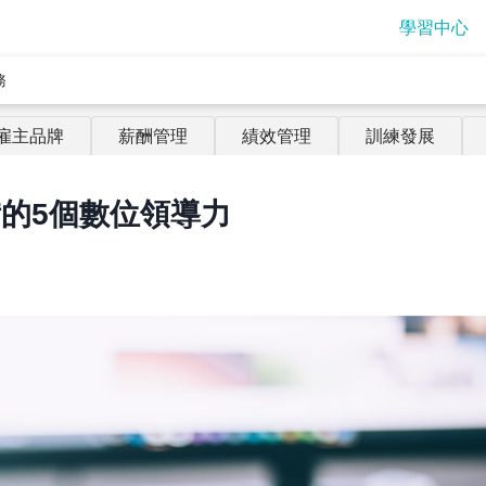
學習中心
務
雇主品牌
薪酬管理
績效管理
訓練發展
的5個數位領導力