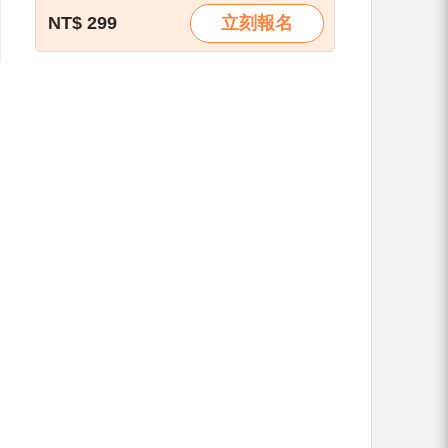
NT$ 299
立刻報名
、
、
別