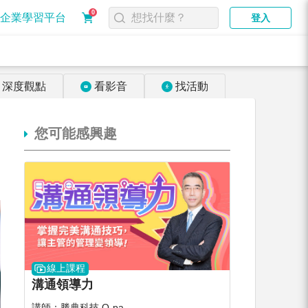
0
企業學習平台
登入
深度觀點
看影音
找活動
您可能感興趣
線上課程
溝通領導力
講師：勝典科技 O-pa