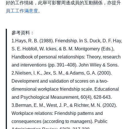
好的工作情緒，此舉可影響周邊成員的互動關係，亦提升
員工工作滿意度
。
參考資料：
1.Hays, R. B. (1988). Friendship. In S. Duck, D. F. Hay,
S. E. Hobfoll, W. Ickes, & B. M. Montgomery (Eds.),
Handbook of personal relationships: Theory, research
and interventions (pp. 391–408). John Wiley & Sons.
2.Nielsen, I. K., Jex, S. M., & Adams, G. A. (2000).
Development and validation of scores on a two-
dimensional workplace friendship scale. Educational
and Psychological Measurement, 60(4), 628-643.
3.Berman, E. M., West, J. P., & Richter, M. N. (2002).
Workplace relations: Friendship patterns and
consequences (according to managers). Public