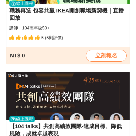
線上課程
職務再造 包容共贏 IKEA開創職場新契機｜直播
回放
講師：104高年級50+
5 (5則評價)
NT$ 0
立刻報名
線上課程
【104 talks】共創高績效團隊-達成目標、降低
風險，成就卓越表現