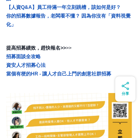
【人資Q&A】員工待滿一年立刻跳槽，該如何是好？
你的招募數據報告，老闆看不懂？ 因為你沒有「資料視覺
化」
提高招募績效，趕快報名
>>
>>
招募面談全攻略
資安人才招募心法
當個有梗的HR - 讓人才自己上門的創意社群招募
分享