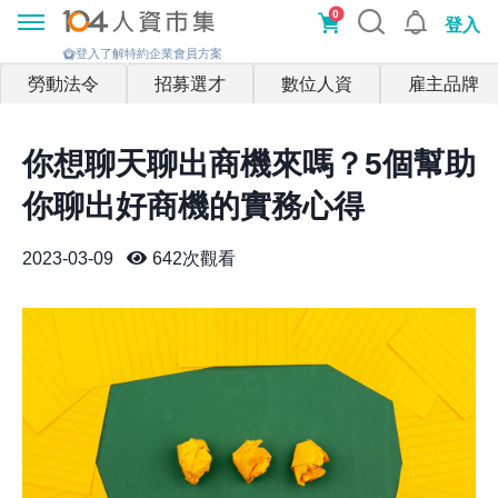
0
登入
登入了解特約企業會員方案
勞動法令
招募選才
數位人資
雇主品牌
你想聊天聊出商機來嗎？5個幫助
你聊出好商機的實務心得
2023-03-09
642
次觀看