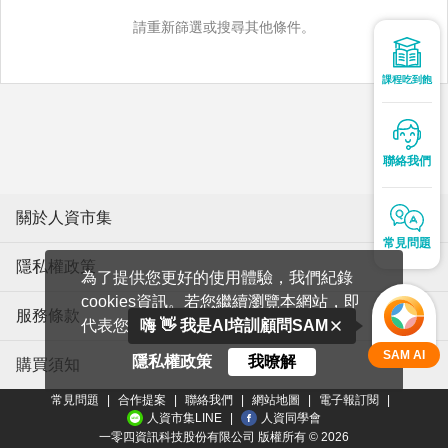
請重新篩選或搜尋其他條件。
課程吃到飽
聯絡我們
關於人資市集
常見問題
隱私權政策
為了提供您更好的使用體驗，我們紀錄
cookies資訊。若您繼續瀏覽本網站，即
服務條款
代表您同意我們使用cookies。
嗨 👋 我是AI培訓顧問SAM
SAM AI
隱私權政策
我暸解
購買須知
常見問題
|
合作提案
|
聯絡我們
|
網站地圖
|
電子報訂閱
|
人資市集LINE
|
人資同學會
一零四資訊科技股份有限公司 版權所有 ©
2026