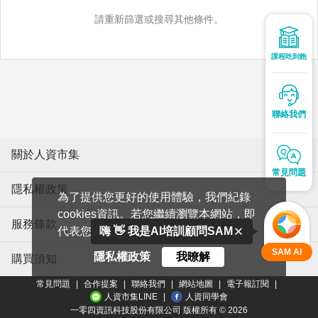
請重新篩選或搜尋其他條件。
課程吃到飽
聯絡我們
關於人資市集
常見問題
隱私權政策
為了提供您更好的使用體驗，我們紀錄
cookies資訊。若您繼續瀏覽本網站，即
服務條款
代表您同意我們使用cookies。
嗨 👋 我是AI培訓顧問SAM
SAM AI
隱私權政策
我暸解
購買須知
常見問題
|
合作提案
|
聯絡我們
|
網站地圖
|
電子報訂閱
|
人資市集LINE
|
人資同學會
一零四資訊科技股份有限公司 版權所有 ©
2026