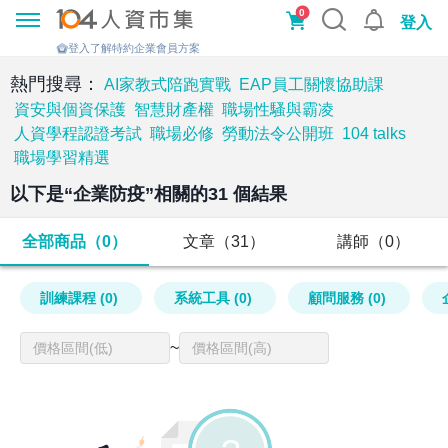
0
登入
登入了解特約企業會員方案
熱門搜尋：
AI家教式陪跑實戰
EAP員工關懷協助課
資安與個資保護
智慧財產權
職場性騷與霸凌
人資學程認證考試
職場必修
勞動法令公開班
104 talks
職場學習精選
以下是“
企業防疫
”相關的
31
個結果
全部商品（0）
文章（31）
講師（0）
訓練課程 (0)
系統工具 (0)
顧問服務 (0)
~