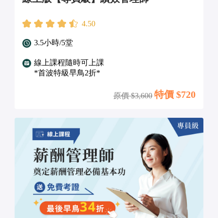
4.50
3.5小時/5堂
線上課程隨時可上課
*首波特級早鳥2折*
特價 $
720
原價 $
3,600