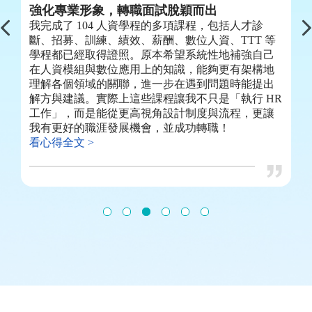
這
強化專業形象，轉職面試脫穎而出
在
我完成了 104 人資學程的多項課程，包括人才診
系
4
斷、招募、訓練、績效、薪酬、數位人資、TTT 等
劃
的
學程都已經取得證照。原本希望系統性地補強自己
而
為
在人資模組與數位應用上的知識，能夠更有架構地
H
略
理解各個領域的關聯，進一步在遇到問題時能提出
程
的
解方與建議。實際上這些課程讓我不只是「執行 HR
位
策
工作」，而是能從更高視角設計制度與流程，更讓
看
我有更好的職涯發展機會，並成功轉職！
看心得全文 >