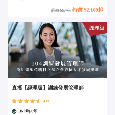
特價 $
2,160起
原價 $
5,760
直播【經理級】訓練發展管理師
4.80
18小時/6堂