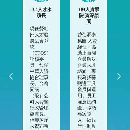
資學
104人才永
104人資學
1
專
續長
院 資深顧
問
問
現任勞動
豐
部人才發
曾任潤泰
曾
深
展品質系
集團 人資
觀
統
經理，協
人
端
（TTQS）
助上百間
監
資
評核委
企業解決
食
、
員，曾任
企業人才
顧
晶
中華人資
議題，專
轉
協
協會理事
長為招募
薪
長、台灣
甄選工具
與
固網
發展與運
數
（股）公
用、員工
況
教練
司人資暨
滿意度調
旗
輔
行政管理
查、職能
連
課
處處長、
專案導
獲
企
信義房屋
入、績效
部
英
人資部執
管理制度
才