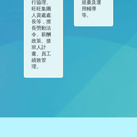
行協理、
規畫及運
獎
e、
旺旺集團
用輔導
人資處處
等。
林
長等，擅
關
長勞動法
、
令、薪酬
政策、接
鹿
班人計
東
畫、員工
績效管
理。