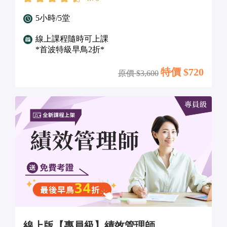
5小時/5堂
線上課程隨時可上課
*首波特級早鳥2折*
特價 $
720
原價 $
3,600
線上版【專員級】績效管理師