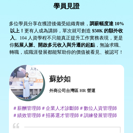
學員見證
多位學員分享在獲證後備受組織青睞，
調薪幅度達 10%
以上！
更有人成為講師，單次就可創造
$50K 的額外收
入
。104 人資學程不只能真正提升工作實務表現，更是
你
拓展人脈、開啟多元收入與升遷的起點
，無論求職、
轉職，或職涯發展都能幫助你的價值被看見、被認可！
蘇妙如
外商公司台灣區 HR 營運
＃薪酬管理師
＃企業人才診斷師
＃數位人資管理師
＃
師
＃績效管理師
＃招募選才管理師
＃訓練發展管理師
師
證