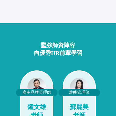
堅強師資陣容
向優秀HR前輩學習
診斷師
雇主品牌管理師
薪酬管理師
訓練
老
鍾文雄
蘇麗美
老師
老師