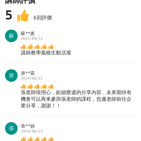
講師評價
5
6
則評價
蘇**惠
蘇
2025/09/12
講師教學風格生動活潑
游**霖
游
2024/06/21
張老師很用心，鉅細靡遺的分享內容，未來期待有
機會可以再來參與張老師的課程，也邀老師前往企
業分享，謝謝！！
張**媜
張
2024/06/21