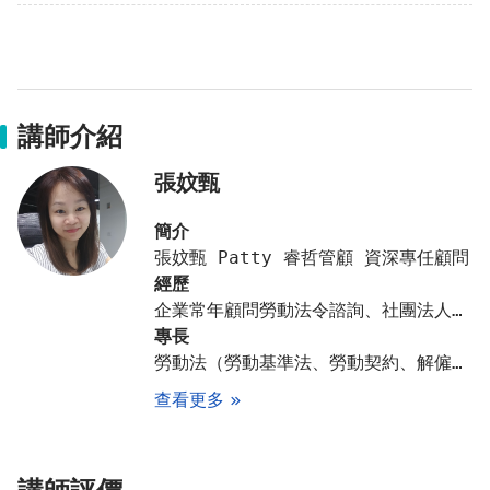
講師介紹
張妏甄
簡介
張妏甄 Patty 睿哲管顧 資深專任顧問
經歷
企業常年顧問勞動法令諮詢、社團法人職場健康發展協會 理事長、勞動部職安署職場霸凌防治調查專業人員、勞動部勞動力發展署 產業人才投資方案 講師、新北市政府就業服務處婦女及中高齡者職場續航中心「企業輔導團」顧問、桃竹苗分署「桃竹苗區域運籌人力資源整合服務計畫」人資培訓課程講師
專長
勞動法（勞動基準法、勞動契約、解僱實務、…）、勞資關係、企業性騷擾處理實務、職場不法侵害、職場霸凌、勞資爭議處理法令及實務、勞動檢查法令及實務、企業懲戒實務…等。
查看更多