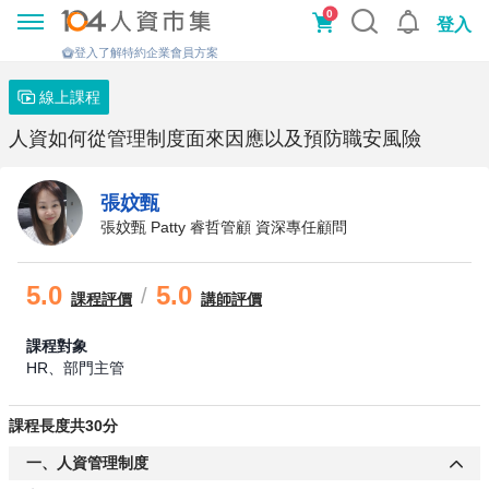
0
登入
登入了解特約企業會員方案
線上課程
人資如何從管理制度面來因應以及預防職安風險
張妏甄
張妏甄 Patty 睿哲管顧 資深專任顧問
5.0
5.0
/
課程
評價
講師評價
課程對象
HR、部門主管
課程長度共30分
一、人資管理制度