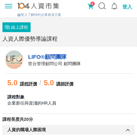
0
登入
登入了解特約企業會員方案
線上課程
人資人際優勢導論課程
LIFO®顧問團隊
世台管理顧問公司 顧問團隊
5.0
5.0
/
課程
評價
講師評價
課程對象
企業新任與資淺的HR人員
課程長度共20分
人資的職場人際困境