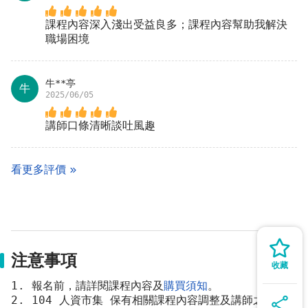
課程內容深入淺出受益良多；課程內容幫助我解決
職場困境
牛**亭
牛
2025/06/05
講師口條清晰談吐風趣
看更多評價
5.提升
整體
的
團隊效率
注意事項
收藏
1. 報名前，請詳閱課程內容及
購買須知
。 
2. 104 人資市集 保有相關課程內容調整及講師之變動