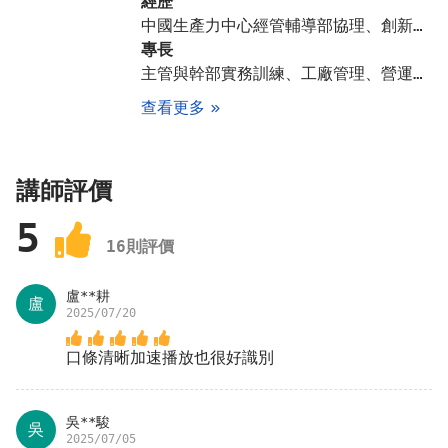
經歷
中國生產力中心經管輔導部協理、創新服務事業群總監、智大學兼任管理課程講師、集成電子、德發機械、聲寶家電、工研院等企業課長、經理 、全國各縣市工策會、工業會、產業公協會專題講座講師、大陸各地區及東南亞各國台商協會專題講座講師
專長
主管與幹部實務訓練、工廠管理、營運策略、產銷、研發、MTP 及 TWI 管理實務
3.教你面對
不同對象
的
應對
方式
查看更多
講師評價
5
16
則評價
盧**耕
盧
2025/07/20
口條清晰加速播放也很好識別
吳**駿
4.善用
檢核表
，進行
科學化的管理
吳
2025/07/05