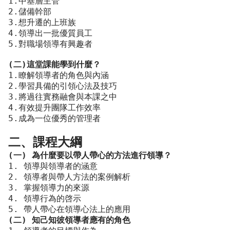
1.中基層主管
2.儲備幹部
3.想升遷的上班族
4.領導出一批優質員工
5.對職場領導有興趣者
(二)這堂課能學到什麼？
1.瞭解領導者的角色與內涵
2.學習具備的引領心法及技巧
3.將過往實務融會與本課之中
4.有效提升團隊工作效率
5.成為一位優秀的管理者
二、課程大綱
(一) 為什麼要以帶人帶心的方法進行領導？
1. 領導與領導者的涵意
2. 領導者與帶人方法的案例解析
3. 掌握領導力的來源
4. 領導行為的啓示
5. 帶人帶心在領導心法上的應用
(二) 知己知彼領導者應有的角色