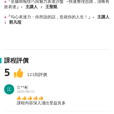
★
「
全腦簡報技巧與魅力表達沙盤 —快速整理思路，清晰有
效表達
」- 主講人 : 王聖凱
★
「
勾心表達力：你所說的話，造就你的人生！
」- 主講人 
: 郭凡瑄
課程評價
5
123
則評價
江**彬
江
2026/06/21
課程內容深入淺出受益良多