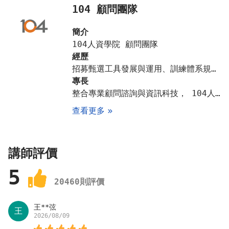
104 顧問團隊
簡介
104人資學院 顧問團隊
經歷
招募甄選工具發展與運用、訓練體系規劃與課程導入、多角度評鑑系統、職能專案導入與應用、性格測驗導入與報表解讀
專長
整合專業顧問諮詢與資訊科技， 104人資學院開發一系列人資單位暨企業專屬的e化資訊系統、管理諮詢工具、人才評鑑工具及職能發展系列課程，同時並提供專業法令諮詢顧問團隊的服務。透過我們Domain Know-How的轉移，協助人資部門成為內部專家，並扮演好策略性人資管理的角色、充分管理變革，以卓越績效為企業創造最大價值與競爭優勢。
查看更多
講師評價
5
20460
則評價
王**弦
王
2026/08/09