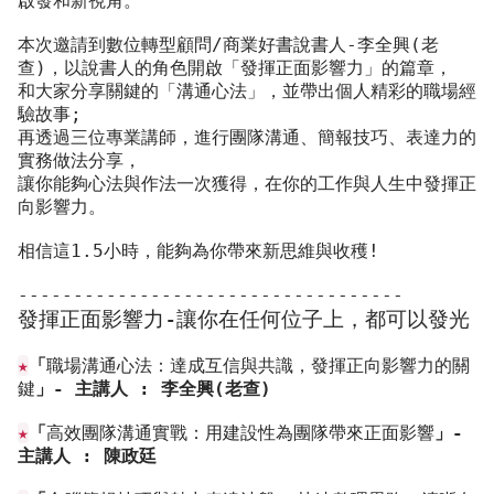
啟發和新視角。
本次邀請到數位轉型顧問/商業好書說書人-李全興(老
查)，以說書人的角色開啟「發揮正面影響力」的篇章，
和大家分享關鍵的「溝通心法」，並帶出個人精彩的職場經
驗故事;
再透過三位專業講師，進行團隊溝通、簡報技巧、表達力的
實務做法分享，
讓你能夠心法與作法一次獲得，在你的工作與人生中發揮正
向影響力。
相信這1.5小時，能夠為你帶來新思維與收穫!
-----------------------------------
發揮正面影響力-讓你在任何位子上，都可以發光
★
「
職場溝通心法：達成互信與共識，發揮正向影響力的關
鍵
」- 主講人 : 李全興(老查)
★
「
高效團隊溝通實戰：用建設性為團隊帶來正面影響
」- 
主講人 : 陳政廷