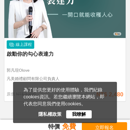
線上課程
啟動你的勾心表達力
郭凡瑄Olove
凡美婚禮顧問有限公司負責人
為了提供您更好的使用體驗，我們紀錄
NT$ 2,480
原價
NT$ 3,600
cookies資訊。若您繼續瀏覽本網站，即
代表您同意我們使用cookies。
隱私權政策
我暸解
免費
特價
立即報名