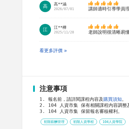
高**涵
高
講師適時引導學員
2026/07/01
江**樺
江
老師說明很清晰易
2025/11/28
看更多評價
注意事項
1. 報名前，請詳閱課程內容及
購買須知
。
2. 104 人資市集 保有相關課程內容
3. 104 人資市集 保留報名審核權利。
初階薪酬管理
初階人資學程
104人資學院