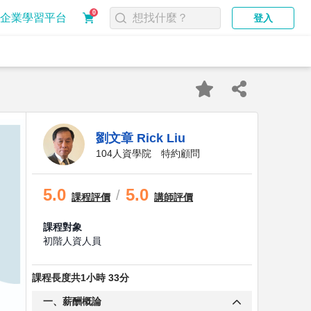
0
企業學習平台
登入
劉文章 Rick Liu
104人資學院 特約顧問
5.0
5.0
/
課程
評價
講師評價
課程對象
初階人資人員
課程長度共1小時 33分
一、薪酬概論