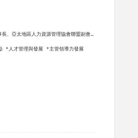
中美和石油化學股份有限公司人力資源、資訊及公共關係協理、中華人力資源管理協會理事長、亞太地區人力資源管理協會聯盟副會長、美國商會人力資源委員會召集人、國家人力創新獎決審委員、國立中央大學人力資源管理研究所企業導師
激勵 *人才管理與發展 *主管領導力發展