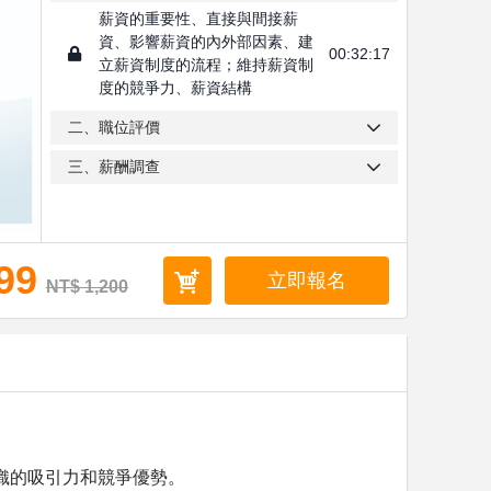
薪資的重要性、直接與間接薪
資、影響薪資的內外部因素、建
00:32:17
立薪資制度的流程；維持薪資制
度的競爭力、薪資結構
二、職位評價
三、薪酬調查
99
立即報名
NT$ 1,200
織的吸引力和競爭優勢。