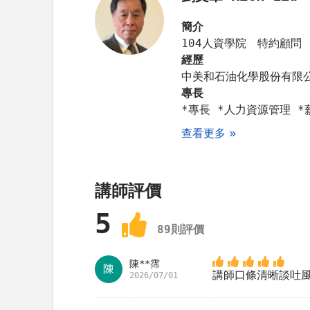
簡介
104人資學院 特約顧問
經歷
專長
*專長 *人力資源管理 *
查看更多
講師評價
5
89
則評價
陳**霈
陳
講師口條清晰談吐
2026/07/01