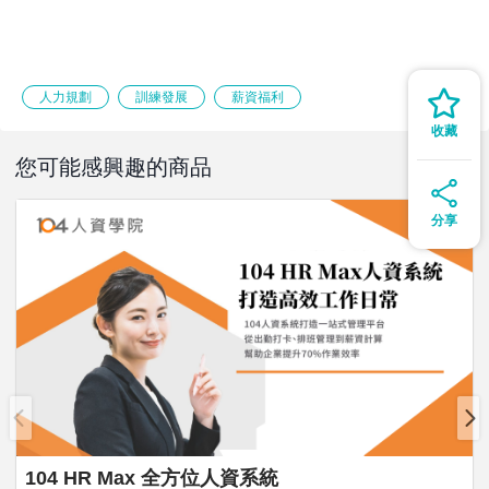
人力規劃
訓練發展
薪資福利
收藏
您可能感興趣的商品
提供額外加值模組串接、HRD功能擴充
分享
讓企業彈性選擇所需功能模組
104 eHRMS 系統，提供完整HRD人力資源發展系統解決
方案，主要包含教育訓練系統、績效管理系統、資源管理系
統、福利補助系統等，並支援(兩岸)大陸薪資系統，提供
人資部門全方位的人資管理系統。
使用104之加值模組，企業可針對員工進行有系統性的培訓
與考核，以提升員工敬業度與參與力，使員工充分發揮其潛
能與組織整體績效。
加值模組
104 HR Max 全方位人資系統