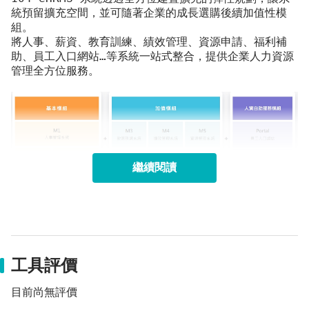
統預留擴充空間，並可隨著企業的成長選購後續加值性模
組。
將人事、薪資、教育訓練、績效管理、資源申請、福利補
助、員工入口網站…等系統一站式整合，提供企業人力資源
管理全方位服務。
繼續閱讀
基本人事、薪資模組
跟隨勞動法令免費版本更新與升級
基本模組
工具評價
目前尚無評價