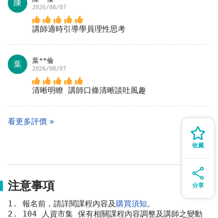
陳
2026/08/07
講師適時引導學員理性思考
葉**倫
葉
2026/08/07
清晰明瞭 講師口條清晰談吐風趣
看更多評價
收藏
注意事項
分享
1. 報名前，請詳閱課程內容及
購買須知
。 
2. 104 人資市集 保有相關課程內容調整及講師之變動