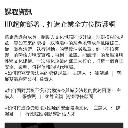
課程資訊
HR超前部署，打造企業全方位防護網
當企業邁向成長，制度與文化也該同步升級。別讓模糊的規
章、突如其來的勞檢，或職場中的灰色地帶成為風險破口。
從「寫得清楚、執行得動」的獎優汰劣規章，到「不怕突
襲」的勞檢與職安實務，再到「敢說、能處理」的反霸凌與
性騷文化建構。一次強化企業內部三大核心，打造一個真正
安全、透明、值得信賴的現代職場。
★如何撰寫獎優汰劣的勞務規章- 主講人 : 謝清風 | 勞
雇雙贏顧問公司 負責人
★如何面對勞檢不慌?勞動法令與職安法規的實務因應- 主
講人 : 張妏甄 | 睿哲管顧 資深專任顧問
★如何打造免受霸凌x性騷的安全職場文化- 主講人 : 陳
姵君  | 行政院性別影響評估人才