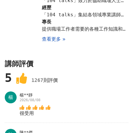
「104 talks」致力於協助職場人士的知識學習與能力提升。為每位忙碌的職場人士，創立一個能夠高效學習的節目平台，每月固定1.5h的時間，啟發學員對自身能力的缺口做深度的學習
經歷
「104 talks」集結各領域專業講師的知識與分享，為職場人士帶來啟發和新視角、「104 talks」全面地推動企業及個人對在職進修的重視，創造知識的善循環、「104 talks」創下直播在線近千人一同線上學習
專長
提供職場工作者需要的各種工作知識和技能，結合各專業講師的實戰經驗與人生歷練，深入淺出的提升學員們的競爭力
查看更多
講師評價
5
1267
則評價
楊**靜
楊
2026/08/08
很受用
陳**傑