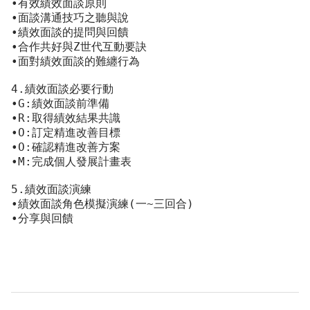
•有效績效面談原則
•面談溝通技巧之聽與說
•績效面談的提問與回饋
•合作共好與Z世代互動要訣
•面對績效面談的難纏行為
4.績效面談必要行動	
•G:績效面談前準備
•R:取得績效結果共識
•O:訂定精進改善目標
•O:確認精進改善方案
•M:完成個人發展計畫表
5.績效面談演練	
•績效面談角色模擬演練(一~三回合)
•分享與回饋