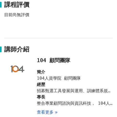
課程評價
目前尚無評價
講師介紹
104 顧問團隊
簡介
104人資學院 顧問團隊
經歷
招募甄選工具發展與運用、訓練體系規劃與課程導入、多角度評鑑系統、職能專案導入與應用、性格測驗導入與報表解讀
專長
整合專業顧問諮詢與資訊科技， 104人資學院開發一系列人資單位暨企業專屬的e化資訊系統、管理諮詢工具、人才評鑑工具及職能發展系列課程，同時並提供專業法令諮詢顧問團隊的服務。透過我們Domain Know-How的轉移，協助人資部門成為內部專家，並扮演好策略性人資管理的角色、充分管理變革，以卓越績效為企業創造最大價值與競爭優勢。
查看更多