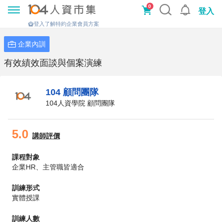
0
登入
登入了解特約企業會員方案
企業內訓
有效績效面談與個案演練
104 顧問團隊
104人資學院 顧問團隊
5.0
講師評價
課程對象
企業HR、主管職皆適合
訓練形式
實體授課
訓練人數