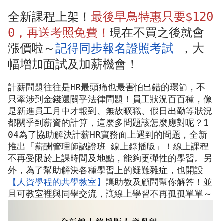
全新課程上架！
最後早鳥特惠只要$120
0，再送考照免費！
現在不買之後就會
漲價啦～
記得同步報名證照考試
 ，大
幅增加面試及加薪機會！
計薪問題往往是HR最頭痛也最害怕出錯的環節，不
只牽涉到金錢還關乎法律問題！員工狀況百百種，像
是新進員工月中才報到、無故曠職、假日出勤等狀況
都關乎到薪資的計算，這麼多問題該怎麼應對呢？1
04為了協助解決計薪HR實務面上遇到的問題，全新
推出「薪酬管理師認證班-線上錄播版」！線上課程
不再受限於上課時間及地點，能夠更彈性的學習。另
外，為了幫助解決各種學習上的疑難雜症，也開設
【人資學程的共學教室】
讓助教及顧問幫你解答！並
且可教室裡與同學交流，讓線上學習不再孤孤單單～