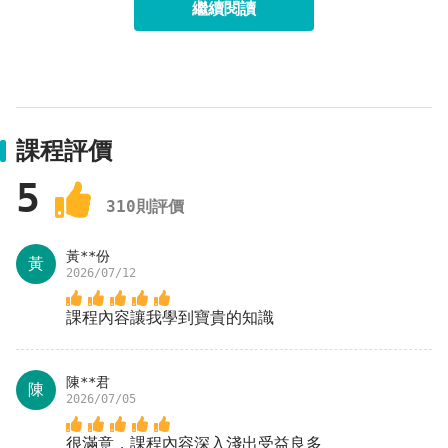
繼續閱讀
而包含2023年的薪資調升在內，主要是反映主計總
處預測全年消費者物價指數(CPI)年增率達2.92%，
政府已連續7年調整基本工資。大環境的劇烈變動、
頻繁的工資調整，考驗著薪酬HR對於計薪流程的彈
性、對於薪資法令的熟稔度、內外部薪酬資訊的掌握
度、薪資E化系統的運用。
課程評價
5
310
則評價
黃**份
黃
2026/07/12
課程內容讓我學到寶貴的知識
陳**君
陳
2026/07/05
這堂課帶你學會留才留心的薪資管理祕訣！打好薪資
很滿意，課程內容深入淺出受益良多