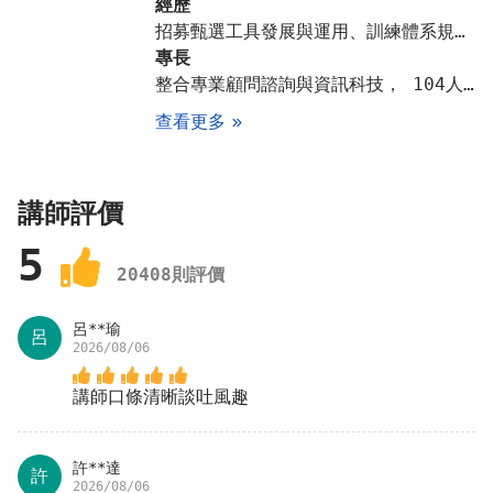
經歷
者/非居住者、薪資所得稅扣繳定義起，並詳細解析
招募甄選工具發展與運用、訓練體系規劃與課程導入、多角度評鑑系統、職能專案導入與應用、性格測驗導入與報表解讀
薪資所得扣繳辦法與強制執行法簡介與試算。
專長
#薪資結算作業 – 拆解與實務計薪流程說明，計薪
整合專業顧問諮詢與資訊科技， 104人資學院開發一系列人資單位暨企業專屬的e化資訊系統、管理諮詢工具、人才評鑑工具及職能發展系列課程，同時並提供專業法令諮詢顧問團隊的服務。透過我們Domain Know-How的轉移，協助人資部門成為內部專家，並扮演好策略性人資管理的角色、充分管理變革，以卓越績效為企業創造最大價值與競爭優勢。
順利又準確
查看更多
月薪制人員平日每小時工資額，該怎麼算？
介紹各項假勤給薪與加班費用計算，各項保險費計算
與代扣，薪資給付與薪資單設計，並實務計算薪資所
講師評價
得稅務扣繳與申報。
5
#職位分析與職務說明書 –正確定義工作職責，發展
20408
則評價
職務說明書
如何撰寫一份有效的工作說明書？
呂**瑜
呂
介紹職位分析的定義、程序與方法，並實際說明職位
2026/08/06
說明書的架構與撰寫說明、實際演練。
講師口條清晰談吐風趣
#薪資調查之原理與應用 –了解外部環境，確保薪酬
競爭力
如何有效運用薪資調查報告作為薪資制定參考依據？
許**達
許
2026/08/06