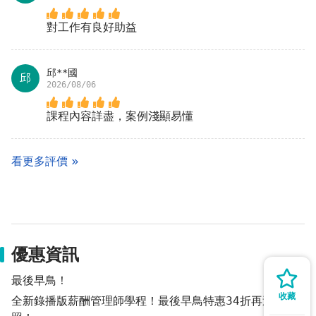
如何確保薪酬的外部競爭力，對組織的吸引人才與留
才至關重要！
對工作有良好助益
介紹薪資調查的原理原則，展示如何進行薪資調查，
並以實際演練的方式來探討如何應用薪資調查結果的
資料。
邱**國
邱
2026/08/06
#薪資e化實戰篇 – e化系統實務應用
（需另外報名
線上直播課程，開課時間會另外通知）
課程內容詳盡，案例淺顯易懂
每個月遇到結薪那幾天總是睡不著覺？
勞基法第23條規定，應提供工資各項目計算方式給
看更多評價
勞工，凸顯了薪資e化的重要性，其中部分同學會實
際了解新進員工/核薪加保作業、在/離職員工薪資
計算、獎金計算與發放流程與所得稅務申報作業等薪
資e化重要流程。
優惠資訊
最後早鳥！
收藏
全新錄播版薪酬管理師學程！最後早鳥特惠34折再送考