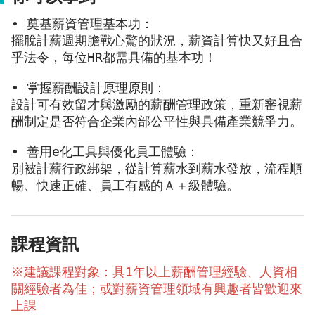
• 奠基薪資管理基本功：
擺脫計薪週期膽戰心驚的狀況，薪資計算快又好且合
乎法令，每位HR都需具備的基本功！
• 掌握薪酬設計原理原則：
設計可有效留才與激勵的薪酬管理政策，重新審視薪
酬制定是否符合企業內部公平性與具備產業競爭力。
• 善用e化工具與優化員工體驗：
別被計薪行政綁架，從計算薪水到薪水發放，流程順
暢、快速正確、員工有感的Ａ＋級體驗。
課程資訊
※建議課程對象：具1年以上薪酬管理經驗、人資相
關經驗者為佳；或對薪資管理領域有興趣者皆歡迎來
上課