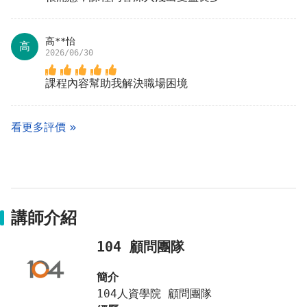
管理基本功，掌握薪酬設計原理原則
．奠基薪資管理基本功：擺脫計薪週期膽戰心驚的狀
況，薪資計算快又好且合乎法令，每位HR都需具備
高**怡
高
2026/06/30
的基本功！
．掌握薪酬設計原理原則：設計可有效留才與激勵的
課程內容幫助我解決職場困境
薪酬管理政策，重新審視薪酬制定是否符合企業內部
公平性與具備產業競爭力。
看更多評價
#薪酬設計概論 – 掌握薪酬管理基礎，紮好馬步再
進化
想要薪酬架構公平公正且有競爭力，原則是什麼？
從薪酬的理論、定義、目的解析，再介紹影響薪酬管
理的因素與三個基本原則，順利銜接後面課程。
講師介紹
#薪酬管理法令 – 細說薪資科目與定義，清晰不模
104 顧問團隊
糊
績效獎金、差旅費、特休未休之代償金，算是經常性
簡介
給予嗎？
104人資學院 顧問團隊
從薪資科目架構設計、經常性/恩惠性給予，居住