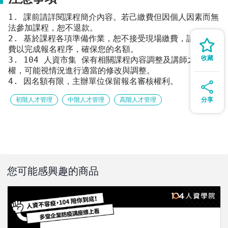
1. 課前請詳閱課程簡介內容。若己繳費但因個人因素而無
法參加課程，恕不退款。
2. 基於課程各項準備作業，恕不接受現場繳費，請先行繳
費以完成報名程序，確保您的名額。
收藏
3. 104 人資市集 保有相關課程內容調整及講師之變動
權，可能視情況進行適當的修改與調整。
4. 因名額有限，主辦單位保留報名審核權利。
初階人才管理
中階人才管理
高階人才管理
分享
您可能感興趣的商品