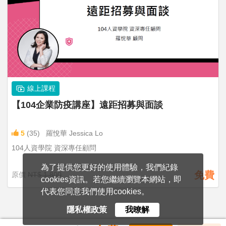
線上課程
【104企業防疫講座】遠距招募與面談
5
(35)
羅悅華 Jessica Lo
104人資學院 資深專任顧問
為了提供您更好的使用體驗，我們紀錄
免費
原價
NT$ 1,800
cookies資訊。若您繼續瀏覽本網站，即
代表您同意我們使用cookies。
隱私權政策
我暸解