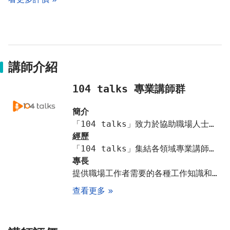
講師介紹
104 talks 專業講師群
簡介
「104 talks」致力於協助職場人士的知識學習與能力提升。為每位忙碌的職場人士，創立一個能夠高效學習的節目平台，每月固定1.5h的時間，啟發學員對自身能力的缺口做深度的學習
經歷
「104 talks」集結各領域專業講師的知識與分享，為職場人士帶來啟發和新視角、「104 talks」全面地推動企業及個人對在職進修的重視，創造知識的善循環、「104 talks」創下直播在線近千人一同線上學習
專長
提供職場工作者需要的各種工作知識和技能，結合各專業講師的實戰經驗與人生歷練，深入淺出的提升學員們的競爭力
查看更多