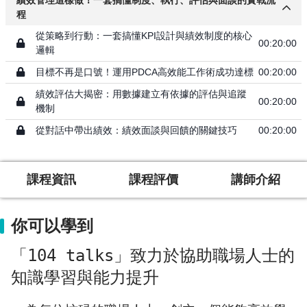
績效管理這樣做！一套搞懂制度、執行、評估與面談的實戰流
程
從策略到行動：一套搞懂KPI設計與績效制度的核心
00:20:00
邏輯
目標不再是口號！運用PDCA高效能工作術成功達標
00:20:00
績效評估大揭密：用數據建立有依據的評估與追蹤
00:20:00
機制
從對話中帶出績效：績效面談與回饋的關鍵技巧
00:20:00
課程資訊
課程評價
講師介紹
你可以學到
「104 talks」致力於協助職場人士的
知識學習與能力提升