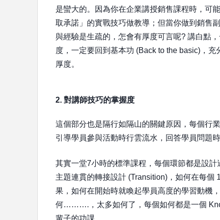
是蠻大的。因為你在企業講授銷售課程時，可能
取承諾」的實戰技巧做教導；但當你做到銷售
與經驗是生疏的，怎會有厚度可言呢? 講白點
度，一定要回到基本功 (Back to the b
厚度。
2. 對講師技巧的掌握度
這個部分也是隔行如隔山的關鍵原因，每個行業都
引導學員參與活動時行雲流水，回答學員問題
其實一堂7小時的標準課程，每個環節都是設計
主題連貫的轉接設計 (Transition)，如何
果，如何在開始時就喚起學員高度的學習動機，如
何……….，太多如何了，每個如何都是一個 Kno
輩子的功課。