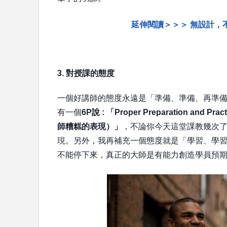
延伸閱讀＞＞＞ 無設計，
3. 對授課的態度
一個好講師的態度永遠是「準備、準備、再準備」
有一個
6P說 : 「Proper Preparation and 
師糟糕的表現）」
，不論你今天這堂課教幾次了
現。另外，我再補充一個態度就是「學習、學
不能停下來，真正的大師是有能力創造學員預