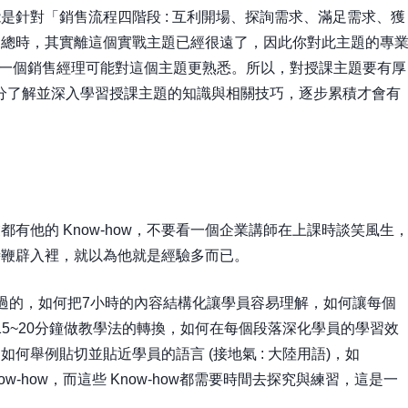
是針對「銷售流程四階段 : 互利開場、探詢需求、滿足需求、獲
副總時，其實離這個實戰主題已經很遠了，因此你對此主題的專
，一個銷售經理可能對這個主題更熟悉。所以，對授課主題要有厚
asic)，充分了解並深入學習授課主題的知識與相關技巧，逐步累積才會有
有他的 Know-how，不要看一個企業講師在上課時談笑風生
時鞭辟入裡，就以為他就是經驗多而已。
過的，如何把7小時的內容結構化讓學員容易理解，如何讓每個
在每個 15~20分鐘做教學法的轉換，如何在每個段落深化學員的學習效
何舉例貼切並貼近學員的語言 (接地氣 : 大陸用語)，如
w-how，而這些 Know-how都需要時間去探究與練習，這是一