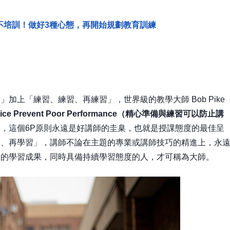
不培訓！做好3種心態，再開始規劃教育訓練
加上「練習、練習、再練習」，世界級的教學大師 Bob Pike
Practice Prevent Poor Performance（精心準備與練習可以防止講
，這個6P原則永遠是好講師的圭臬，也就是授課態度的最佳呈
習、再學習」，講師不論在主題的專業或講師技巧的精進上，永
期的學習成果，同時具備持續學習態度的人，才可稱為大師。