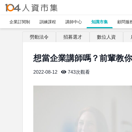
企業訂閱制​
訓練課程
講師中心
知識市集
顧問服
勞動法令
招募選才
數位人資
想當企業講師嗎？前輩教
2022-08-12
743
次觀看