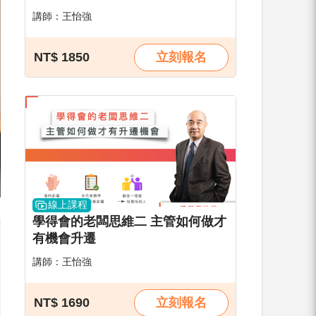
講師：王怡強
NT$ 1850
立刻報名
線上課程
學得會的老闆思維二 主管如何做才
有機會升遷
講師：王怡強
NT$ 1690
立刻報名