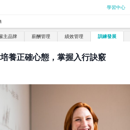
學習中心
務
雇主品牌
薪酬管理
績效管理
訓練發展
你培養正確心態，掌握入行訣竅