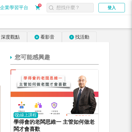
0
企業學習平台
登入
深度觀點
看影音
找活動
您可能感興趣
線上課程
學得會的老闆思維一 主管如何做老
闆才會喜歡