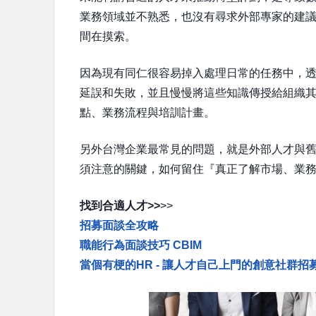
業務領域並不熟悉，也沒有尋求外部專家的建
間在摸索。
因為現有同仁很容易掉入處理日常的任務​中，
延誤和失敗，並且慢慢將這些知識傳授給組織
點、業務流程與培訓計畫。
另外台灣企業最常見的問題，就是外部人才與
須注意的關鍵，如何留住『真正了解市場、業
找到合適人才>>
>>
招募面談全攻略
職能行為面談技巧 CBIM
當個有梗的HR - 讓人才自己上門的創意社群招