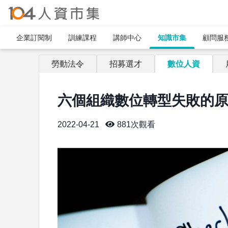
企業訂閱制​
訓練課程
講師中心
知識市集
顧問服
勞動法令
招募選才
數位人資
六個組織數位轉型失敗的
2022-04-21
881
次觀看