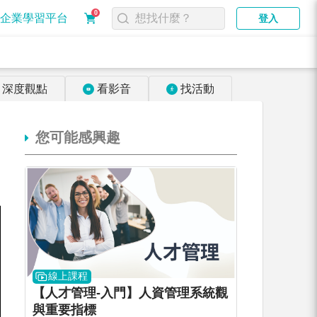
0
企業學習平台
登入
深度觀點
看影音
找活動
您可能感興趣
線上課程
【人才管理-入門】人資管理系統觀
與重要指標