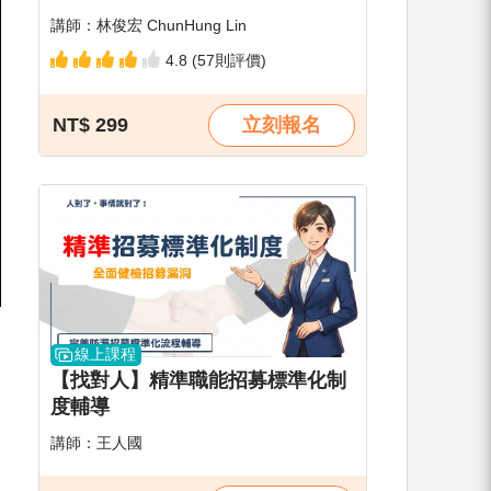
講師：林俊宏 ChunHung Lin
4.8 (57則評價)
NT$ 299
立刻報名
線上課程
【找對人】精準職能招募標準化制
度輔導
講師：王人國