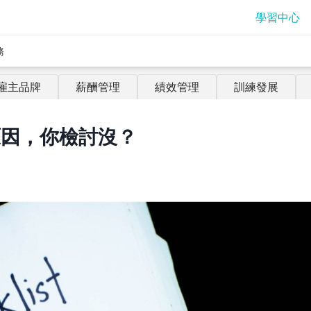
學習中心
務
雇主品牌
薪酬管理
績效管理
訓練發展
原因，你檢討沒？