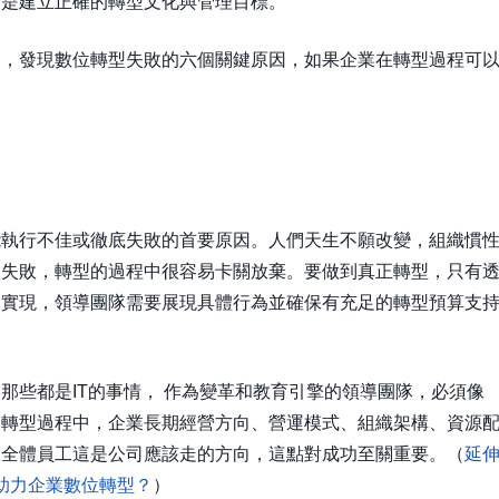
而是建立正確的轉型文化與管理目標。
中，發現數位轉型失敗的六個關鍵原因，如果企業在轉型過程可
能執行不佳或徹底失敗的首要原因。人們天生不願改變，組織慣
懼失敗，轉型的過程中很容易卡關放棄。要做到真正轉型，只有
來實現，領導團隊需要展現具體行為並確保有充足的轉型預算支
那些都是IT的事情， 作為變革和教育引擎的領導團隊，必須像
個轉型過程中，企業長期經營方向、營運模式、組織架構、資源
服全體員工這是公司應該走的方向，這點對成功至關重要。（
延
助力企業數位轉型？
）