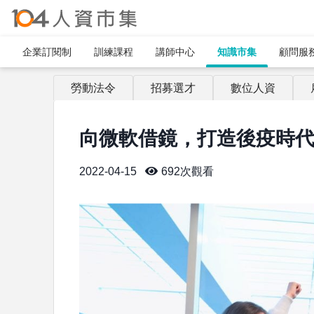
企業訂閱制​
訓練課程
講師中心
知識市集
顧問服
勞動法令
招募選才
數位人資
向微軟借鏡，打造後疫時
2022-04-15
692
次觀看