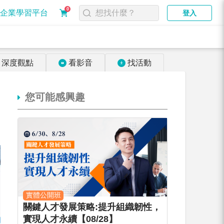
0
企業學習平台
登入
深度觀點
看影音
找活動
您可能感興趣
實體公開班
關鍵人才發展策略:提升組織韌性，
實現人才永續【08/28】