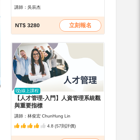
講師：吳辰杰
NT$ 3280
立刻報名
線上課程
【人才管理-入門】人資管理系統觀
與重要指標
講師：林俊宏 ChunHung Lin
4.8 (57則評價)