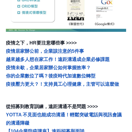
疫情之下，HR要注意哪些事 >>>>
疫情居家辦公前，企業該注意的5件事
越來越多人想在家工作！遠距溝通成企業必修課題
疫情未歇，企業居家辦公如何掌握效率？
你的企業數位了嗎？後疫時代加速數位轉型
疫後壓力更大？！支持員工心理健康，主管可以這麼做
從招募到教育訓練，遠距溝通不是問題 >>
>>
YOTTA 不見面也能成功溝通！輕鬆突破電話與視訊會議
的溝通障礙
【104企業防疫講座】遠距招募與面談