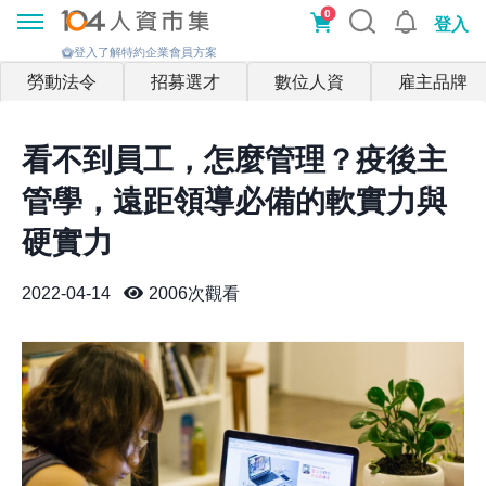
0
登入
登入了解特約企業會員方案
勞動法令
招募選才
數位人資
雇主品牌
看不到員工，怎麼管理？疫後主
管學，遠距領導必備的軟實力與
硬實力
2022-04-14
2006
次觀看