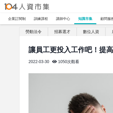
企業訂閱制​
訓練課程
講師中心
知識市集
顧問服
勞動法令
招募選才
數位人資
讓員工更投入工作吧！提
2022-03-30
1050
次觀看