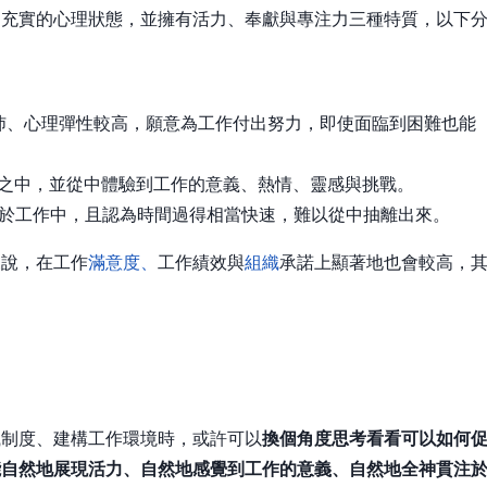
、充實的心理狀態，並擁有活力、奉獻與專注力三種特質，以下
力充沛、心理彈性較高，願意為工作付出努力，即使面臨到困難也能
入於工作之中，並從中體驗到工作的意義、熱情、靈感與挑戰。
注地投入於工作中，且認為時間過得相當快速，難以從中抽離出來。
來說，在工作
滿意度、
工作績效與
組織
承諾上顯著地也會較高，
織制度、建構工作環境時，或許可以
換個角度思考看看可以如何
能自然地展現活力、自然地感覺到工作的意義、自然地全神貫注