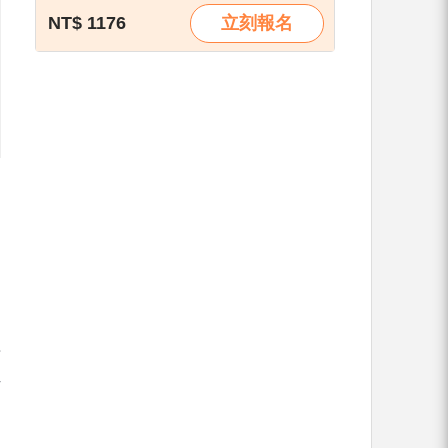
NT$ 1176
立刻報名
？
面
作