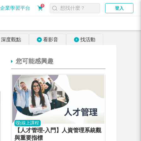
0
企業學習平台
登入
深度觀點
看影音
找活動
您可能感興趣
線上課程
【人才管理-入門】人資管理系統觀
與重要指標