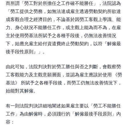
而所謂「勞工對於所擔任之工作確不能勝任」，法院認為
「勞工提供之勞務，如無法達成雇主透過勞動契約所欲達
成客觀合理之經濟目的，不論基於因勞工客觀上學識、能
力、身心狀況不能勝任工作，或主觀上能為而不為，在雇
主於使用勞基法所賦予之各種手段後，仍無法改善情況
下，始應允雇主給付資遣費終止勞動契約，以符『解僱最
後手段性原則』」。
由此可知，法院判決對於勞工勝任與否之判斷，會觀察勞
工客觀能力及主觀意願層面，並認為雇主應該於使用 《勞
基法》 所賦予之各種手段後，而勞工仍無法改善情況下，
始能對其解僱。
有一則法院判決詳細地闡述如果雇主要以「勞工不能勝任
工作」為由解僱時，必須踐行的「解僱最後手段原則」內
容：