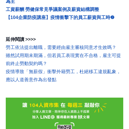
為主
工資薪酬 勞健保常見爭議案例及薪資結構調整
【104企業防疫講座】疫情衝擊下的員工薪資與工時❷
延伸閱讀 >>>>
勞工依法提出離職，需要經由雇主審核同意才生效嗎？
雖然試用期未期滿，但若員工表現實在不合格，雇主可提
前終止勞動契約嗎？
疫情導致「無薪假」衝擊外籍勞工，杜絕移工違規亂象，
應以人道善意作為出發點