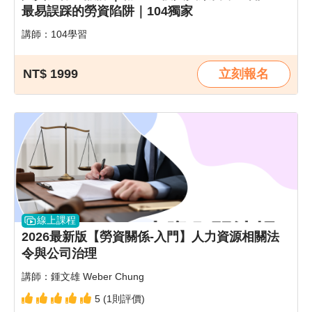
最易誤踩的勞資陷阱｜104獨家
講師：104學習
NT$ 1999
立刻報名
線上課程
2026最新版【勞資關係-入門】人力資源相關法
令與公司治理
講師：鍾文雄 Weber Chung
5 (1則評價)