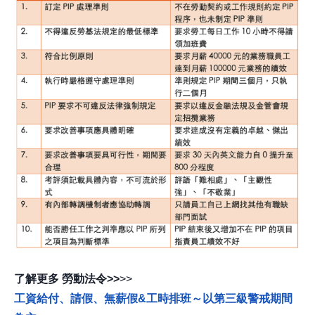
了解更多 勞動法令>>
>>
工資給付、
請假、無薪假&工時排班～以第三級警戒期間