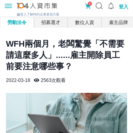
0
登入
登入了解特約企業會員方案
勞動法令
招募選才
數位人資
雇主品牌
WFH兩個月，老闆驚覺「不需要
請這麼多人」......雇主開除員工
前要注意哪些事？
2022-03-18
2563
次觀看