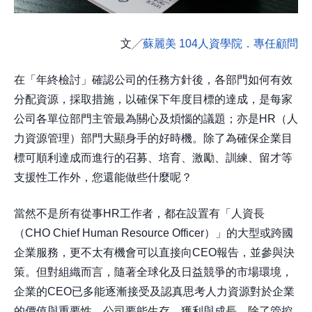
文╱
蘇麗美 104人資學院．專任顧問
在「年終檢討」確認公司的任務方針後，各部門如何有效
分配資源，採取措施，以確保下年度目標的達成，是每家
公司各單位部門主管最為關心及煩惱的議題；亦是HR（人
力資源管理）部門大顯身手的好時機。除了為確保企業目
標可順利達成而進行的召募、培育、激勵、訓練、留才等
支援性工作外，您還能做些什麼呢？
當然不是所有從事HR工作者，都在設置有「人資長
（CHO Chief Human Resource Officer）」的大型或跨國
企業服務，更不太有機會可以直接向CEO報告，並參與決
策。但對組織而言，隨著全球化及日益競爭的市場環境，
企業的CEO已多能逐漸接受及認真思考人力資源對於企業
的價值與重要性，公司要能生存、獲利與成長，除了管控