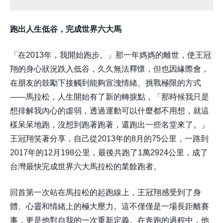
跑出人生低谷，完成世界六大馬
「在2013年，我開始跑步。」那一年媽媽的離世，使王冠
翔的身心狀況跌入低谷，久久無法釋懷，但也因緣際會，
在朋友的鼓勵下接觸到能夠宣洩情緒、挑戰極限的方式
——馬拉松，人生開始有了新的轉捩點，「那時候我只是
想排解我內心的虛弱，透過運動可以什麼都不用想，就這
樣呆呆地跑，沒想到跑著跑著，還跑出一些名堂來了。」
王冠翔笑著分享，自己從2013年的8月的75公里，一路到
2017年的12月198公里，最後共跑了1萬2924公里，成了
台灣最快完成世界六大馬拉松的業餘跑者。
回首第一次站在馬拉松的起跑線上，王冠翔感受到了身
體、心靈和情緒上的極大壓力。這不僅僅是一場長距離賽
事，更是他對自我的一次重新定義。在奔跑的過程中，他