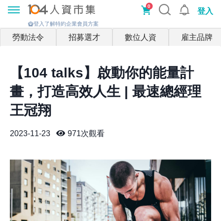
0
登入
登入了解特約企業會員方案
勞動法令
招募選才
數位人資
雇主品牌
【104 talks】啟動你的能量計
畫，打造高效人生 | 最速總經理
王冠翔
2023-11-23
971
次觀看