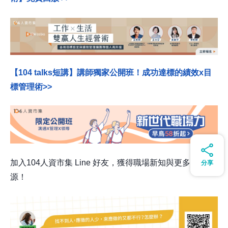
【104 talks短講】
講師獨家公開班！成功達標的
績效x目
標管理術>>
加入104人資市集 Line 好友，獲得職場新知與更多學習資
分享
源！