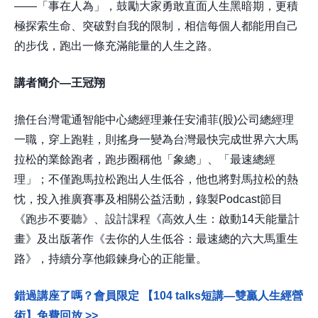
——「事在人為」，鼓勵大家勇敢直面人生黑暗期，更積
極探索生命、突破對自我的限制，相信每個人都能用自己
的步伐，跑出一條充滿能量的人生之路。
講者簡介—王冠翔
擔任台灣電通智能中心總經理兼任安浦菲(股)公司總經理
一職，穿上跑鞋，則搖身一變為台灣最快完成世界六大馬
拉松的業餘跑者，跑步圈稱他「象總」、「最速總經
理」；不僅跑馬拉松跑出人生低谷，他也將對馬拉松的熱
忱，投入推廣賽事及相關公益活動，錄製Podcast節目
《跑步不要聽》、設計課程《高效人生：啟動14天能量計
畫》及出版著作《去你的人生低谷：最速總的六大馬重生
路》，持續分享他鍛鍊身心的正能量。
錯過講座了嗎？會員限定 【104 talks短講—雙贏人生經營
術】免費回放 >>