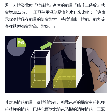
週，人體發電廠『粒線體』產生的能量『腺苷三磷酸』就
會增加22％。」王冠翔用淺顯易懂的水缸來比喻：「這表
示你身體儲存能量的缸會變大，持續訓練，體能、能力等
各種狀態都會變高、變好。」
其次為情緒能量，從體驗樂趣、挑戰或新的機會中得以獲
得積極的情緒，已轉化面對危險或恐懼的消極情緒，王冠