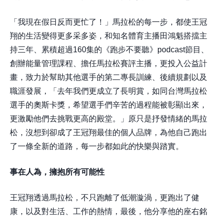
「我現在假日反而更忙了！」馬拉松的每一步，都使王冠
翔的生活變得更多采多姿，和知名體育主播田鴻魁搭擋主
持三年、累積超過160集的《跑步不要聽》podcast節目、
創辦能量管理課程、擔任馬拉松賽評主播，更投入公益計
畫，致力於幫助其他選手的第二專長訓練、後續規劃以及
職涯發展，「去年我們更成立了長明賞，如同台灣馬拉松
選手的奧斯卡獎，希望選手們辛苦的過程能被彰顯出來，
更激勵他們去挑戰更高的殿堂。」原只是抒發情緒的馬拉
松，沒想到卻成了王冠翔最佳的個人品牌，為他自己跑出
了一條全新的道路，每一步都如此的快樂與踏實。
事在人為，擁抱所有可能性
王冠翔透過馬拉松，不只跑離了低潮漩渦，更跑出了健
康，以及對生活、工作的熱情，最後，他分享他的座右銘