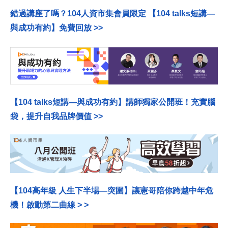
錯過講座了嗎？104人資市集會員限定 【104 talks短講—
與成功有約】免費回放 >>
【104 talks短講—與成功有約】
講師獨家公開班！充實腦
袋，提升自我品牌價值
>>
【104高年級 人生下半場—突圍】讓憲哥陪你跨越中年危
機！啟動第二曲線 > >