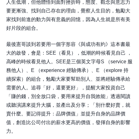
人生低潮，但他體悟到面對挫折時，態度、觀念與意志力
要更漸強、找到自己存在的理由，覺察人生目的，勉勵大
家找到前進的動力與有意義的回憶，因為人生就是所有美
好片段的組合。
最後憲哥談到若要用一個字形容《與成功有約》這本書最
大的啟發，會是：SEE（看見），低潮的時候看見自己 ，
高峰的時候看見他人。SEE是三個英文字母S （service 服
務他人）、E （experience 經驗傳承）、E （explore 持
續探索）的組合，勉勵大家要幫助別人、並將經驗傳承給
需要的人。追尋「好，還要更好」，提醒大家投資自己
「賺的錢，別全放口袋，要用來提升自我效能」透過閱讀
或聽演講來提升大腦，並產出及分享；「別什麼好賣，就
賣什麼。要記得提升：品牌價值」並提升自身的品牌價
值，創造比公司付出的薪水更高的價值，發揮自身的影響
力。