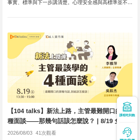
事實、標準與下一步講清楚。心理安全感與高標準並不衝
突；主管要帶團隊走向右上角的「學習區」
【104 talks】新法上路，主管最難開口的四
課程吃到飽
種面談——那幾句話該怎麼說？ | 8/19 免費
直播
2026/08/03
41
次觀看