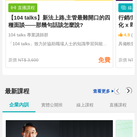
直播課程
線上
【104 talks】新法上路,主管最難開口的四
行銷/業務 
種面談——那幾句話該怎麼說?
化 x 
104 talks 專業講師群
4.9
(18
「104 talks」致力於協助職場人士的知識學習與能力
具備軟體
提升。為每位忙碌的職場人士，創立一個能夠高效學
將複雜的
習的節目平台，每月固定1.5h的時間，啟發學員對自
部中級 
免費
原價
NT$ 3,600
原價
NT$
身能力的缺口做深度的學習
及巨安長
最新課程
查看更多
企業內訓
實體公開班
線上課程
直播課程