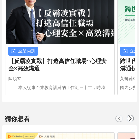
企業內訓
企業
【反霸凌實戰】打造高信任職場~心理安
跨世代
全×高效溝通
溝通技
陳頂立
黃郁茹Ge
____本人從事企業教育訓練的工作近三十年，時時樂
國內少數
在其中，因為我對事業的核心信念是：協助企業透過
講師，授
我的實用、創新、有效、量身剪裁的專業培訓，幫助
別專精於
企業成員快樂學習成長，進而為企業創造更高價值的
十年的豐
表現與貢獻
至5人。
猜你想看