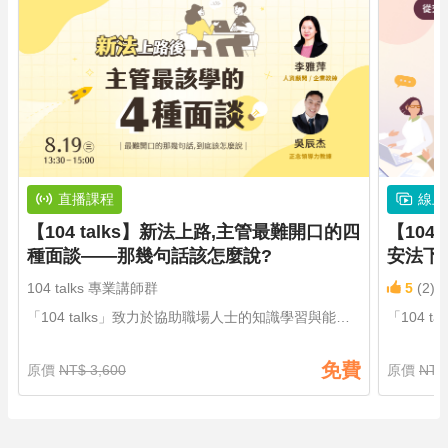
直播課程
線上
【104 talks】新法上路,主管最難開口的四
【104
種面談——那幾句話該怎麼說?
安法下
104 talks 專業講師群
5
(2)
「104 talks」致力於協助職場人士的知識學習與能力
「104 
提升。為每位忙碌的職場人士，創立一個能夠高效學
提升。為
習的節目平台，每月固定1.5h的時間，啟發學員對自
習的節目
免費
原價
NT$ 3,600
原價
NT$
身能力的缺口做深度的學習
身能力的